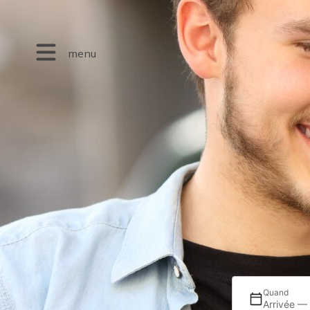
menu
Quand
Arrivée —