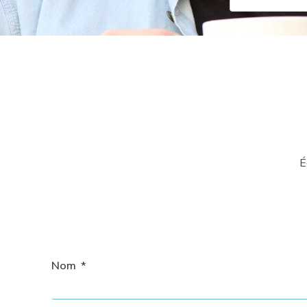
É
Nom